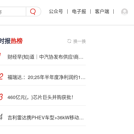
公众号
电子报
客户端
时报
热榜
换一换
财经早{知}道｜中汽协发布供应!商账款支付倡议 17家车企表态落实
福瑞达.：20;25年半年度净利润约1.08亿元，同比下降15.16%
460亿元{，}芯片巨头并购获批！
吉利雷达携PHEV车型+36kW移动?电站亮相，重构新能源皮卡生态