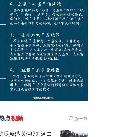
热点
视频
换一换
优质{新}盘关注度升温 二