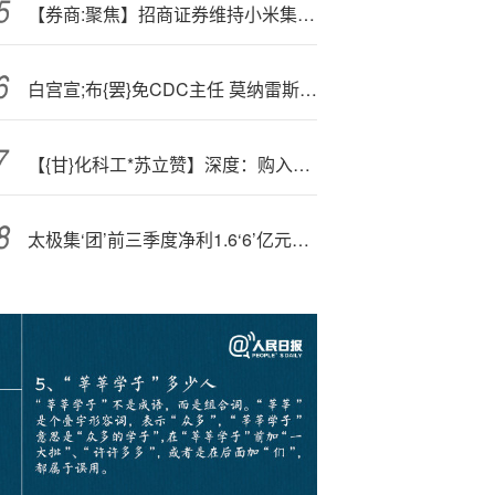
【券商:聚焦】招商证券维持小米集团(01810)“强烈推荐”评级 看好公司中长期市值上升空间
白宫宣;布{罢}免CDC主任 莫纳雷斯下台引发动荡
【{甘}化科工*苏立赞】深度：购入弹药核心资产，迎接装备放量大周期
太极集‘团’前三季度净利1.6‘6’亿元，同比下降69.56%