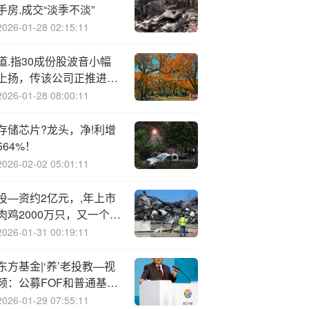
手房.成交“淡季不淡”
2026-01-28 02:15:11
道.指30成份股波音小幅
上扬，传该公司正推进
737 Max产量提升计划
2026-01-28 08:00:11
存储芯片?龙头，净!利增
564%！
2026-02-02 05:01:11
投—资约2亿元，,年上市
肉鸡2000万只，又一个优
质鸡项目在广西藤县落地
2026-01-31 00:19:11
东方基金|‘养’老投教—视
频：公募FOF和普通基金
的区别？
2026-01-29 07:55:11